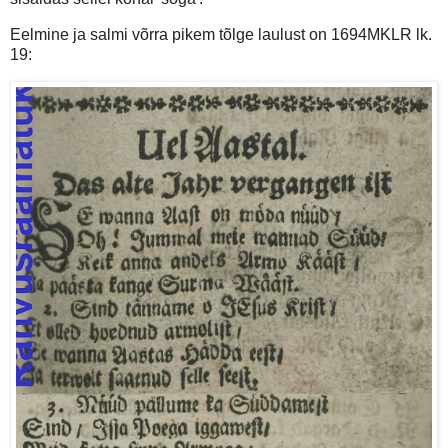
Eelmine ja salmi võrra pikem tõlge laulust on 1694MKLR lk.
19: