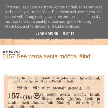
This site uses cookies from Google to deliver its services
and to analyze traffic. Your IP address and user-agent are
shared with Google along with performance and security
metrics to ensure quality of service, generate usage
statistics, and to detect and address abuse.
LEARN MORE
GOT IT
26 märts 2023
0157 See wana aasta mööda läind