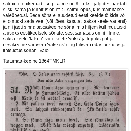
salmid on pikemad, isegi salme on 8. Teksti jälgides paistab
siiski sama ja kinnitus on nt. 5. salmi lõpus, kus mainitakse
valeõpetusi. Seda sõna ei suudetud eesti keelde tõlkida või
ei olnudki seda veel (või tõesti kasutati saksa keele varianti)
ja nii jäeti sinna saksakeelne sõna, mis hiljem küll muutuski
aluseks eestikeelsele sõnale, sest sarnasus on nii ilmne:
saksa keele 'falsch', võro keele 'võlss' ja lõpuks põhja-
eestikeelne varasem 'valskus' ning hilisem edasiarendus ja
lihtsustus sõnani 'vale'.
Tartumaa-keelne 1864TMKLR: