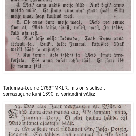
Tartumaa-keelne 1766TMKLR, mis on sisuliselt
samasugune kuni 1690. a. variandini välja: