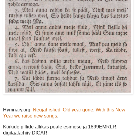
Hymnary.org:
Neujahrslied
,
Old year gone
,
With this New
Year we raise new songs
.
Kõikide piltide allikas peale esimese ja 1899EMRLR:
digitaalarhiiv DIGAR.