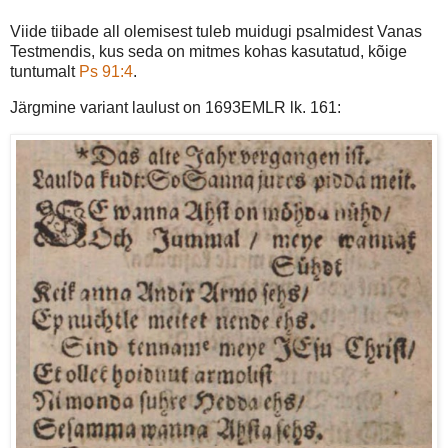
Viide tiibade all olemisest tuleb muidugi psalmidest Vanas
Testmendis, kus seda on mitmes kohas kasutatud, kõige
tuntumalt
Ps 91:4
.
Järgmine variant laulust on 1693EMLR lk. 161: