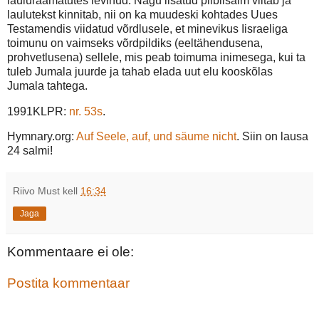
lauluraamatutes levinud. Nagu lisatud piiblisalm viitab ja
laulutekst kinnitab, nii on ka muudeski kohtades Uues
Testamendis viidatud võrdlusele, et minevikus Iisraeliga
toimunu on vaimseks võrdpildiks (eeltähendusena,
prohvetlusena) sellele, mis peab toimuma inimesega, kui ta
tuleb Jumala juurde ja tahab elada uut elu kooskõlas
Jumala tahtega.
1991KLPR:
nr. 53s
.
Hymnary.org:
Auf Seele, auf, und säume nicht
. Siin on lausa
24 salmi!
Riivo Must
kell
16:34
Jaga
Kommentaare ei ole:
Postita kommentaar