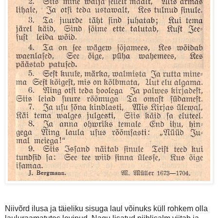
Niivõrd ilusa ja täieliku sisuga laul võinuks küll rohkem olla