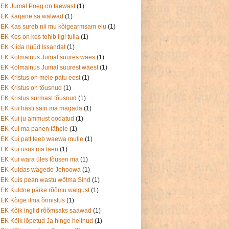
EK Jumal Poeg on taewast
(1)
EK Karjane sa walwad
(1)
EK Kas sureb nii mu kõigearmsam elu
(1)
EK Kes on kes tohib ligi tulla
(1)
EK Kiida nüüd Issandat
(1)
EK Kolmainus Jumal suures wäes
(1)
EK Kolmainus Jumal suurest wäest
(1)
EK Kristus on meie patu eest
(1)
EK Kristus on tõusnud
(1)
EK Kristus surmast tõusnud
(1)
EK Kui hästi sain ma magada
(1)
EK Kui ju ammust oodatud
(1)
EK Kui ma panen tähele
(1)
EK Kui patt teeb waewa mulle
(1)
EK Kui usus ma läen
(1)
EK Kui wara üles tõusen ma
(1)
EK Kuidas wägede Jehoowa
(1)
EK Kuis pean wastu wõtma Sind
(1)
EK Kuldne päike rõõmu walgust
(1)
EK Kõige ilma õnnistus
(1)
EK Kõik inglid rõõmsaks saawad
(1)
EK Kõik lõpetud Ja hinge heitnud
(1)