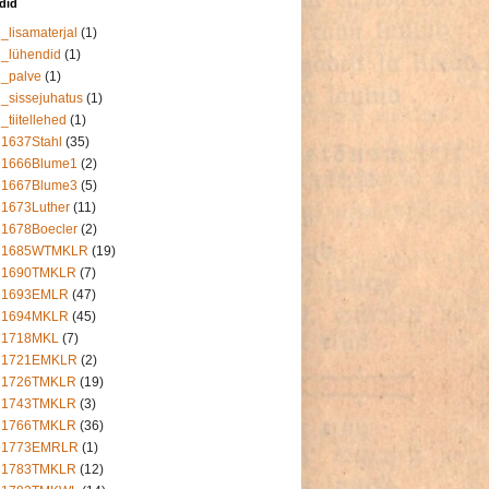
ldid
_lisamaterjal
(1)
_lühendid
(1)
_palve
(1)
_sissejuhatus
(1)
_tiitellehed
(1)
1637Stahl
(35)
1666Blume1
(2)
1667Blume3
(5)
1673Luther
(11)
1678Boecler
(2)
1685WTMKLR
(19)
1690TMKLR
(7)
1693EMLR
(47)
1694MKLR
(45)
1718MKL
(7)
1721EMKLR
(2)
1726TMKLR
(19)
1743TMKLR
(3)
1766TMKLR
(36)
1773EMRLR
(1)
1783TMKLR
(12)