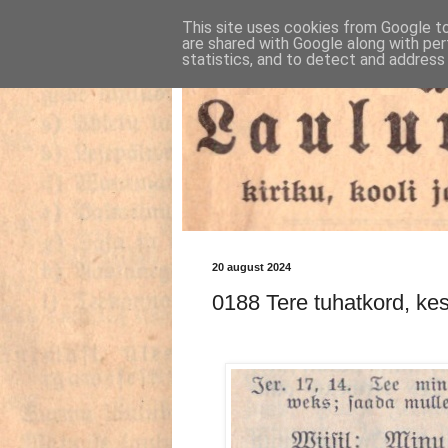
This site uses cookies from Google to 
are shared with Google along with per
statistics, and to detect and address
20 august 2024
0188 Tere tuhatkord, kes