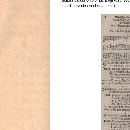
Sellest laulust on olemas isegi vana 1667B
kaardile avades veel suuremalt):