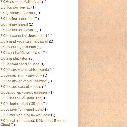
EK Hoosianna tõstke häält
(1)
EK Hõisake taewad
(1)
EK Igawene koidukuld
(1)
EK Imeline armutroon
(1)
EK Imeline Issand
(1)
EK Imetäht oh Jeesuke
(1)
EK Immaanuel sa Jeesus Krist
(1)
EK Issand keda kummardawad
(1)
EK Issand olgu tänatud
(1)
EK Issand wõõraks tulid sa
(1)
EK Issandat kiitke!
(1)
EK Jaakobi soost on täna
(1)
EK Jeesus kes sa tahtsid kanda
(1)
EK Jeesus surma ärawõitja
(1)
EK Jeesus tee et sinu haawad
(1)
EK Jeesus wara ukse eele
(1)
EK Jehoowat kõigest südamest
(1)
EK Ju kuu on tõusnud üles
(1)
EK Ju looja läinud päikene
(1)
EK Ju päew on läinud looja
(1)
EK Jumal maa ning taewa Looja
(1)
EK Jumal olgu tänatud Kõik on hästi korda
läinud
(1)