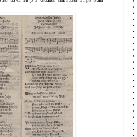
lume3 variant (pildil klikkides näeb suuremalt, pilti eraldi