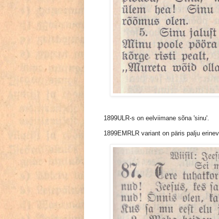
1899ULR-s on eelviimane sõna 'sinu'.
1899EMRLR variant on päris palju erinev