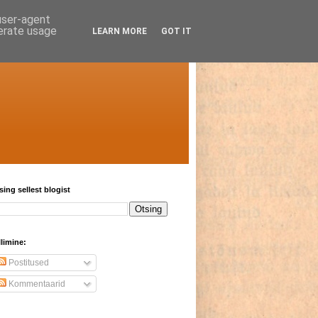
 user-agent
nerate usage
LEARN MORE
GOT IT
sing sellest blogist
llimine:
Postitused
Kommentaarid