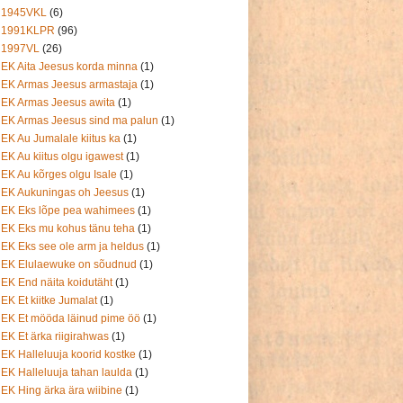
1945VKL
(6)
1991KLPR
(96)
1997VL
(26)
EK Aita Jeesus korda minna
(1)
EK Armas Jeesus armastaja
(1)
EK Armas Jeesus awita
(1)
EK Armas Jeesus sind ma palun
(1)
EK Au Jumalale kiitus ka
(1)
EK Au kiitus olgu igawest
(1)
EK Au kõrges olgu Isale
(1)
EK Aukuningas oh Jeesus
(1)
EK Eks lõpe pea wahimees
(1)
EK Eks mu kohus tänu teha
(1)
EK Eks see ole arm ja heldus
(1)
EK Elulaewuke on sõudnud
(1)
EK End näita koidutäht
(1)
EK Et kiitke Jumalat
(1)
EK Et mööda läinud pime öö
(1)
EK Et ärka riigirahwas
(1)
EK Halleluuja koorid kostke
(1)
EK Halleluuja tahan laulda
(1)
EK Hing ärka ära wiibine
(1)