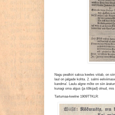
Nagu pealkiri saksa keeles viitab, on si
laul on jalgade kohta. 2. salmi eelviimase
kandma'. Laulu algne mõte on siin äratu
kunagi oma algus (ja tõlkijad) olnud, mis
Tartumaa-keelne 1909TTKLR: