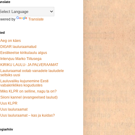
anslate
wered by
Translate
ited
Aeg on käes
DIGAR lauluraamatud
Eestikeelse kirikulaulu algus
Intervjuu Marko Tiitusega
KIRIKU LAULU- JA PALVERAAMAT
Lauluraamat ootab vanadele lauludele
seltsiks uusi
Lauluvaliku kujunemine Eesti
vabakiriklikes kogudustes
Miks KLPR on selline, nagu ta on?
Siioni kannel (evangeelsed laulud)
Uus KLPR
Uus lauluraamat
Uus lauluraamat – kas ja kuidas?
ogiarhiiv