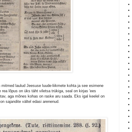
in mitmed laulud Jeesuse luude-liikmete kohta ja see esimene
 rea lõpus on üks täht viletsa trükiga, seal on kirjas 'ees
ntav, aga mõnes kohas on raske aru saada. Eks igal keelel on
 on sajandite vältel edasi arenenud.