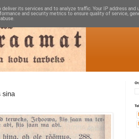
deliver its services and to analyze traffic. Your IP address and
formance and security metrics to ensure quality of service, ge
 abuse.
Ot
 sina
Te