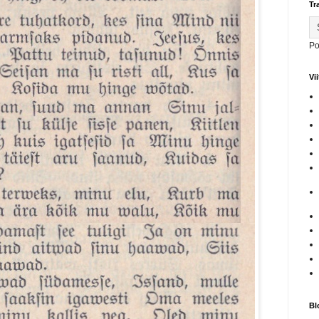
Tr
Po
Vi
Bl