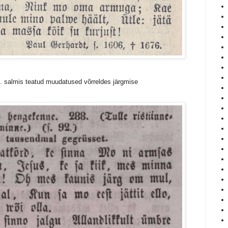
.-5. salmis teatud muudatused võrreldes järgmise