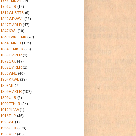
1783TMKWL
(14)
1796ULR
(14)
1816WLRTTR
(6)
1842WPWWL
(38)
1847EMRLR
(47)
1847KWL
(10)
1859LWRTTMK
(49)
1864TMKLR
(106)
1864TTMKLR
(28)
1868EMRLR
(2)
1872SKK
(47)
1882EMRLR
(2)
1883WNL
(40)
1894KKWL
(28)
1898ML
(7)
1899EMRLR
(102)
1899ULR
(2)
1909TTKLR
(24)
1912JLNW
(1)
1916ELR
(46)
1923WL
(1)
1938ULR
(208)
1939VLR
(45)