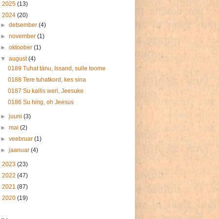
►
2025
(13)
▼
2024
(20)
►
detsember
(4)
►
november
(1)
►
oktoober
(1)
▼
august
(4)
0189 Tuhat tänu, Issand, sulle toome
0188 Tere tuhatkord, kes sina
0187 Su kallis weri, Jeesuke
0186 Su hing, oh Jeesus
►
juuni
(3)
►
mai
(2)
►
veebruar
(1)
►
jaanuar
(4)
►
2023
(23)
►
2022
(47)
►
2021
(87)
►
2020
(19)