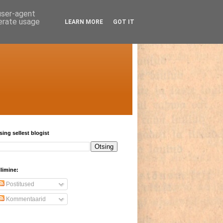
 user-agent
nerate usage
LEARN MORE
GOT IT
sing sellest blogist
llimine:
Postitused
Kommentaarid