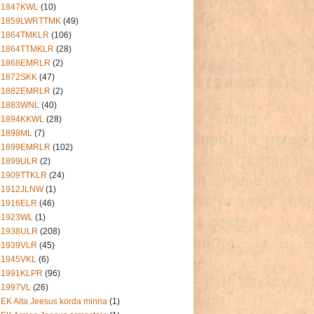
1847KWL
(10)
1859LWRTTMK
(49)
1864TMKLR
(106)
1864TTMKLR
(28)
1868EMRLR
(2)
1872SKK
(47)
1882EMRLR
(2)
1883WNL
(40)
1894KKWL
(28)
1898ML
(7)
1899EMRLR
(102)
1899ULR
(2)
1909TTKLR
(24)
1912JLNW
(1)
1916ELR
(46)
1923WL
(1)
1938ULR
(208)
1939VLR
(45)
1945VKL
(6)
1991KLPR
(96)
1997VL
(26)
EK Aita Jeesus korda minna
(1)