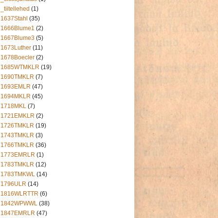
_tiitellehed
(1)
1637Stahl
(35)
1666Blume1
(2)
1667Blume3
(5)
1673Luther
(11)
1678Boecler
(2)
1685WTMKLR
(19)
1690TMKLR
(7)
1693EMLR
(47)
1694MKLR
(45)
1718MKL
(7)
1721EMKLR
(2)
1726TMKLR
(19)
1743TMKLR
(3)
1766TMKLR
(36)
1773EMRLR
(1)
1783TMKLR
(12)
1783TMKWL
(14)
1796ULR
(14)
1816WLRTTR
(6)
1842WPWWL
(38)
1847EMRLR
(47)