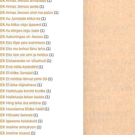
EK Armas Jeesus armastaja
(1)
EK Armas Jeesus awita
(1)
EK Armas Jeesus sind ma palun
(1)
EK Au Jumalale kiitus ka
(1)
EK Au kiitus olgu igawest
(1)
EK Au kõrges olgu Isale
(1)
EK Aukuningas oh Jeesus
(1)
EK Eks lõpe pea wahimees
(1)
EK Eks mu kohus tänu teha
(1)
EK Eks see ole arm ja heldus
(1)
EK Elulaewuke on sõudnud
(1)
EK End näita koidutäht
(1)
EK Et kiitke Jumalat
(1)
EK Et mööda läinud pime öö
(1)
EK Et ärka riigirahwas
(1)
EK Halleluuja koorid kostke
(1)
EK Halleluuja tahan laulda
(1)
EK Hing ärka ära wiibine
(1)
EK Hoosianna tõstke häält
(1)
EK Hõisake taewad
(1)
EK Igawene koidukuld
(1)
EK Imeline armutroon
(1)
EK Imeline Issand
(1)