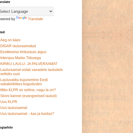
anslate
wered by
Translate
ited
Aeg on käes
DIGAR lauluraamatud
Eestikeelse kirikulaulu algus
Intervjuu Marko Tiitusega
KIRIKU LAULU- JA PALVERAAMAT
Lauluraamat ootab vanadele lauludele
seltsiks uusi
Lauluvaliku kujunemine Eesti
vabakiriklikes kogudustes
Miks KLPR on selline, nagu ta on?
Siioni kannel (evangeelsed laulud)
Uus KLPR
Uus lauluraamat
Uus lauluraamat – kas ja kuidas?
ogiarhiiv