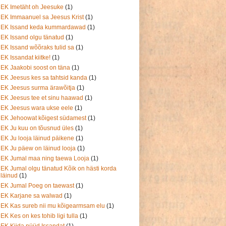
EK Imetäht oh Jeesuke
(1)
EK Immaanuel sa Jeesus Krist
(1)
EK Issand keda kummardawad
(1)
EK Issand olgu tänatud
(1)
EK Issand wõõraks tulid sa
(1)
EK Issandat kiitke!
(1)
EK Jaakobi soost on täna
(1)
EK Jeesus kes sa tahtsid kanda
(1)
EK Jeesus surma ärawõitja
(1)
EK Jeesus tee et sinu haawad
(1)
EK Jeesus wara ukse eele
(1)
EK Jehoowat kõigest südamest
(1)
EK Ju kuu on tõusnud üles
(1)
EK Ju looja läinud päikene
(1)
EK Ju päew on läinud looja
(1)
EK Jumal maa ning taewa Looja
(1)
EK Jumal olgu tänatud Kõik on hästi korda
läinud
(1)
EK Jumal Poeg on taewast
(1)
EK Karjane sa walwad
(1)
EK Kas sureb nii mu kõigearmsam elu
(1)
EK Kes on kes tohib ligi tulla
(1)