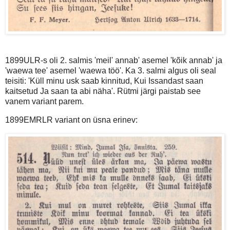
1899ULR-s oli 2. salmis 'meil' annab' asemel 'kõik annab' ja
'waewa tee' asemel 'waewa töö'. Ka 3. salmi algus oli seal
teisiti: 'Küll minu usk saab kinnitud, Kui Issandast saan
kaitsetud Ja saan ta abi näha'. Rütmi järgi paistab see
vanem variant parem.
1899EMRLR variant on üsna erinev: